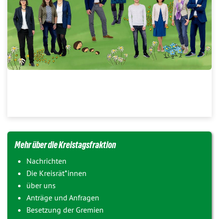
Die GRÜNE Kreistagsfraktion. Weil wir in Zeiten von Corona kein
Gruppenbild von uns machen können, dann eben eine Collage
von uns; ©erstellt: Lakhena Leng mit Fotos von susanne-
krauss.com
Mehr über die Kreistagsfraktion
Nachrichten
Die Kreisrät*innen
über uns
Anträge und Anfragen
Besetzung der Gremien